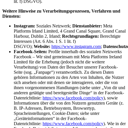
lit. f) DSGVO).
Weitere Hinweise zu Verarbeitungsprozessen, Verfahren und
Diensten:
Instagram:
Soziales Netzwerk;
Dienstanbieter:
Meta
Platforms Irland Limited, 4 Grand Canal Square, Grand Canal
Harbour, Dublin 2, Irland;
Rechtsgrundlagen:
Berechtigte
Interessen (Art. 6 Abs. 1 S. 1 lit. f)
DSGVO);
Website:
https://www.instagram.com
;
Datenschutz
Facebook-Seiten:
Profile innerhalb des sozialen Netzwerks
Facebook – Wir sind gemeinsam mit Meta Platforms Ireland
Limited für die Erhebung (jedoch nicht die weitere
Verarbeitung) von Daten der Besucher unserer Facebook-
Seite (sog. „Fanpage“) verantwortlich. Zu diesen Daten
gehören Informationen zu den Arten von Inhalten, die Nutzer
sich ansehen oder mit denen sie interagieren, oder die von
ihnen vorgenommenen Handlungen (siehe unter „Von dir und
anderen getätigte und bereitgestellte Dinge“ in der Facebook-
Datenrichtlinie:
https://www.facebook.com/policy
), sowie
Informationen über die von den Nutzern genutzten Geräte (z.
B. IP-Adressen, Betriebssystem, Browsertyp,
Spracheinstellungen, Cookie-Daten; siehe unter
„Geräteinformationen“ in der Facebook-
Datenrichtlinie:
https://www.facebook.com/policy
). Wie in der