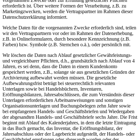
vorgenannten Zwecke oder zur Erfüllung gesetzlicher Pflichten
erforderlich ist. Über weitere Formen der Verarbeitung, z.B. zu
Marketingzwecken, werden die Vertragspartner im Rahmen dieser
Datenschutzerklärung informiert.
Welche Daten für die vorgenannten Zwecke erforderlich sind, teilen
wir den Vertragspartnern vor oder im Rahmen der Datenerhebung,
z.B. in Onlineformularen, durch besondere Kennzeichnung (z.B.
Farben) bzw. Symbole (z.B. Sternchen o.ä.), oder persönlich mit.
Wir löschen die Daten nach Ablauf gesetzlicher Gewährleistungs-
und vergleichbarer Pflichten, d.h., grundsätzlich nach Ablauf von 4
Jahren, es sei denn, dass die Daten in einem Kundenkonto
gespeichert werden, z.B., solange sie aus gesetzlichen Gründen der
Archivierung aufbewahrt werden müssen. Die gesetzliche
Aufbewahrungsfrist beträgt bei steuerrechtlich relevanten
Unterlagen sowie bei Handelsbüchern, Inventaren,
Eröffnungsbilanzen, Jahresabschlüssen, die zum Verständnis dieser
Unterlagen erforderlichen Arbeitsanweisungen und sonstigen
Organisationsunterlagen und Buchungsbelegen zehn Jahre sowie
bei empfangenen Handels- und Geschäftsbriefen und Wiedergaben
der abgesandten Handels- und Geschäftsbriefe sechs Jahre. Die Frist
beginnt mit Ablauf des Kalenderjahres, in dem die letzte Eintragung
in das Buch gemacht, das Inventar, die Eröffnungsbilanz, der
Jahresabschluss oder der Lagebericht aufgestellt, der Handels- oder
Geschäftsbrief empfangen oder abgesandt worden oder der