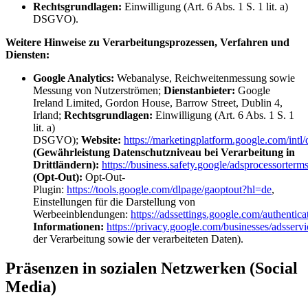
Rechtsgrundlagen:
Einwilligung (Art. 6 Abs. 1 S. 1 lit. a)
DSGVO).
Weitere Hinweise zu Verarbeitungsprozessen, Verfahren und
Diensten:
Google Analytics:
Webanalyse, Reichweitenmessung sowie
Messung von Nutzerströmen;
Dienstanbieter:
Google
Ireland Limited, Gordon House, Barrow Street, Dublin 4,
Irland;
Rechtsgrundlagen:
Einwilligung (Art. 6 Abs. 1 S. 1
lit. a)
DSGVO);
Website:
https://marketingplatform.google.com/intl/
(Gewährleistung Datenschutzniveau bei Verarbeitung in
Drittländern):
https://business.safety.google/adsprocessorterm
(Opt-Out):
Opt-Out-
Plugin:
https://tools.google.com/dlpage/gaoptout?hl=de
,
Einstellungen für die Darstellung von
Werbeeinblendungen:
https://adssettings.google.com/authentica
Informationen:
https://privacy.google.com/businesses/adsservi
der Verarbeitung sowie der verarbeiteten Daten).
Präsenzen in sozialen Netzwerken (Social
Media)