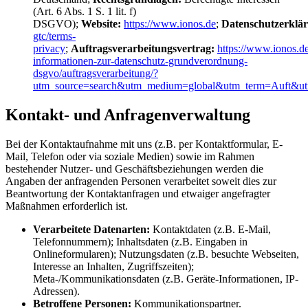
(Art. 6 Abs. 1 S. 1 lit. f)
DSGVO);
Website:
https://www.ionos.de
;
Datenschutzerklä
gtc/terms-
privacy
;
Auftragsverarbeitungsvertrag:
https://www.ionos.de
informationen-zur-datenschutz-grundverordnung-
dsgvo/auftragsverarbeitung/?
utm_source=search&utm_medium=global&utm_term=Auft&u
Kontakt- und Anfragenverwaltung
Bei der Kontaktaufnahme mit uns (z.B. per Kontaktformular, E-
Mail, Telefon oder via soziale Medien) sowie im Rahmen
bestehender Nutzer- und Geschäftsbeziehungen werden die
Angaben der anfragenden Personen verarbeitet soweit dies zur
Beantwortung der Kontaktanfragen und etwaiger angefragter
Maßnahmen erforderlich ist.
Verarbeitete Datenarten:
Kontaktdaten (z.B. E-Mail,
Telefonnummern); Inhaltsdaten (z.B. Eingaben in
Onlineformularen); Nutzungsdaten (z.B. besuchte Webseiten,
Interesse an Inhalten, Zugriffszeiten);
Meta-/Kommunikationsdaten (z.B. Geräte-Informationen, IP-
Adressen).
Betroffene Personen:
Kommunikationspartner.