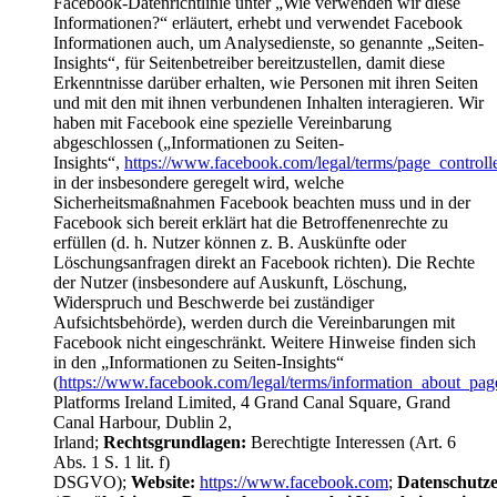
Facebook-Datenrichtlinie unter „Wie verwenden wir diese
Informationen?“ erläutert, erhebt und verwendet Facebook
Informationen auch, um Analysedienste, so genannte „Seiten-
Insights“, für Seitenbetreiber bereitzustellen, damit diese
Erkenntnisse darüber erhalten, wie Personen mit ihren Seiten
und mit den mit ihnen verbundenen Inhalten interagieren. Wir
haben mit Facebook eine spezielle Vereinbarung
abgeschlossen („Informationen zu Seiten-
Insights“,
https://www.facebook.com/legal/terms/page_control
in der insbesondere geregelt wird, welche
Sicherheitsmaßnahmen Facebook beachten muss und in der
Facebook sich bereit erklärt hat die Betroffenenrechte zu
erfüllen (d. h. Nutzer können z. B. Auskünfte oder
Löschungsanfragen direkt an Facebook richten). Die Rechte
der Nutzer (insbesondere auf Auskunft, Löschung,
Widerspruch und Beschwerde bei zuständiger
Aufsichtsbehörde), werden durch die Vereinbarungen mit
Facebook nicht eingeschränkt. Weitere Hinweise finden sich
in den „Informationen zu Seiten-Insights“
(
https://www.facebook.com/legal/terms/information_about_pag
Platforms Ireland Limited, 4 Grand Canal Square, Grand
Canal Harbour, Dublin 2,
Irland;
Rechtsgrundlagen:
Berechtigte Interessen (Art. 6
Abs. 1 S. 1 lit. f)
DSGVO);
Website:
https://www.facebook.com
;
Datenschutze