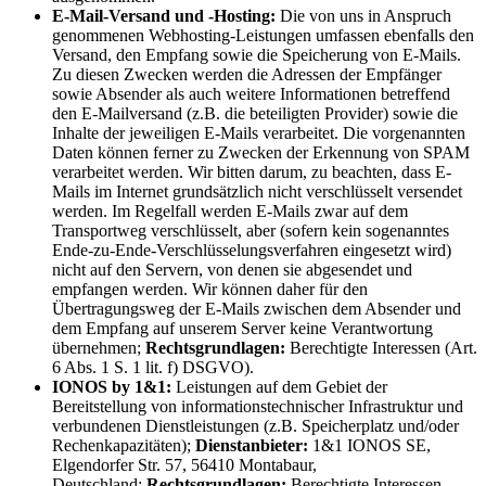
E-Mail-Versand und -Hosting:
Die von uns in Anspruch
genommenen Webhosting-Leistungen umfassen ebenfalls den
Versand, den Empfang sowie die Speicherung von E-Mails.
Zu diesen Zwecken werden die Adressen der Empfänger
sowie Absender als auch weitere Informationen betreffend
den E-Mailversand (z.B. die beteiligten Provider) sowie die
Inhalte der jeweiligen E-Mails verarbeitet. Die vorgenannten
Daten können ferner zu Zwecken der Erkennung von SPAM
verarbeitet werden. Wir bitten darum, zu beachten, dass E-
Mails im Internet grundsätzlich nicht verschlüsselt versendet
werden. Im Regelfall werden E-Mails zwar auf dem
Transportweg verschlüsselt, aber (sofern kein sogenanntes
Ende-zu-Ende-Verschlüsselungsverfahren eingesetzt wird)
nicht auf den Servern, von denen sie abgesendet und
empfangen werden. Wir können daher für den
Übertragungsweg der E-Mails zwischen dem Absender und
dem Empfang auf unserem Server keine Verantwortung
übernehmen;
Rechtsgrundlagen:
Berechtigte Interessen (Art.
6 Abs. 1 S. 1 lit. f) DSGVO).
IONOS by 1&1:
Leistungen auf dem Gebiet der
Bereitstellung von informationstechnischer Infrastruktur und
verbundenen Dienstleistungen (z.B. Speicherplatz und/oder
Rechenkapazitäten);
Dienstanbieter:
1&1 IONOS SE,
Elgendorfer Str. 57, 56410 Montabaur,
Deutschland;
Rechtsgrundlagen:
Berechtigte Interessen