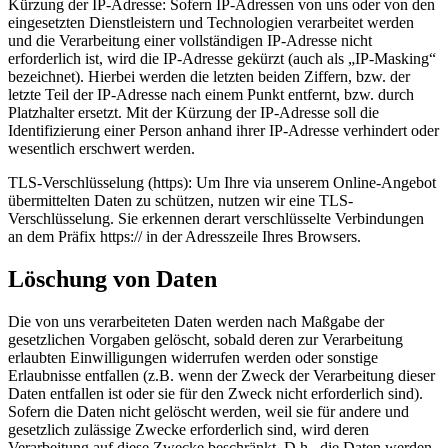
Kürzung der IP-Adresse: Sofern IP-Adressen von uns oder von den
eingesetzten Dienstleistern und Technologien verarbeitet werden
und die Verarbeitung einer vollständigen IP-Adresse nicht
erforderlich ist, wird die IP-Adresse gekürzt (auch als „IP-Masking“
bezeichnet). Hierbei werden die letzten beiden Ziffern, bzw. der
letzte Teil der IP-Adresse nach einem Punkt entfernt, bzw. durch
Platzhalter ersetzt. Mit der Kürzung der IP-Adresse soll die
Identifizierung einer Person anhand ihrer IP-Adresse verhindert oder
wesentlich erschwert werden.
TLS-Verschlüsselung (https): Um Ihre via unserem Online-Angebot
übermittelten Daten zu schützen, nutzen wir eine TLS-
Verschlüsselung. Sie erkennen derart verschlüsselte Verbindungen
an dem Präfix https:// in der Adresszeile Ihres Browsers.
Löschung von Daten
Die von uns verarbeiteten Daten werden nach Maßgabe der
gesetzlichen Vorgaben gelöscht, sobald deren zur Verarbeitung
erlaubten Einwilligungen widerrufen werden oder sonstige
Erlaubnisse entfallen (z.B. wenn der Zweck der Verarbeitung dieser
Daten entfallen ist oder sie für den Zweck nicht erforderlich sind).
Sofern die Daten nicht gelöscht werden, weil sie für andere und
gesetzlich zulässige Zwecke erforderlich sind, wird deren
Verarbeitung auf diese Zwecke beschränkt. D.h., die Daten werden