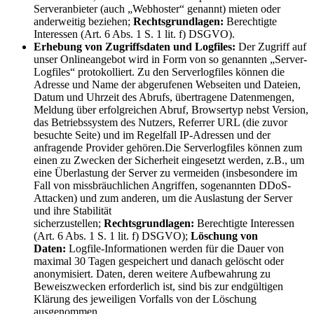
Serveranbieter (auch „Webhoster“ genannt) mieten oder
anderweitig beziehen;
Rechtsgrundlagen:
Berechtigte
Interessen (Art. 6 Abs. 1 S. 1 lit. f) DSGVO).
Erhebung von Zugriffsdaten und Logfiles:
Der Zugriff auf
unser Onlineangebot wird in Form von so genannten „Server-
Logfiles“ protokolliert. Zu den Serverlogfiles können die
Adresse und Name der abgerufenen Webseiten und Dateien,
Datum und Uhrzeit des Abrufs, übertragene Datenmengen,
Meldung über erfolgreichen Abruf, Browsertyp nebst Version,
das Betriebssystem des Nutzers, Referrer URL (die zuvor
besuchte Seite) und im Regelfall IP-Adressen und der
anfragende Provider gehören.Die Serverlogfiles können zum
einen zu Zwecken der Sicherheit eingesetzt werden, z.B., um
eine Überlastung der Server zu vermeiden (insbesondere im
Fall von missbräuchlichen Angriffen, sogenannten DDoS-
Attacken) und zum anderen, um die Auslastung der Server
und ihre Stabilität
sicherzustellen;
Rechtsgrundlagen:
Berechtigte Interessen
(Art. 6 Abs. 1 S. 1 lit. f) DSGVO);
Löschung von
Daten:
Logfile-Informationen werden für die Dauer von
maximal 30 Tagen gespeichert und danach gelöscht oder
anonymisiert. Daten, deren weitere Aufbewahrung zu
Beweiszwecken erforderlich ist, sind bis zur endgültigen
Klärung des jeweiligen Vorfalls von der Löschung
ausgenommen.