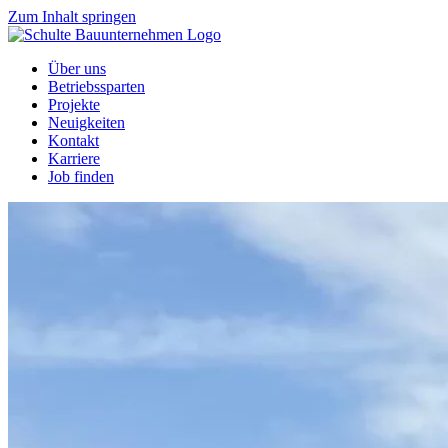
Zum Inhalt springen
Über uns
Betriebssparten
Projekte
Neuigkeiten
Kontakt
Karriere
Job finden